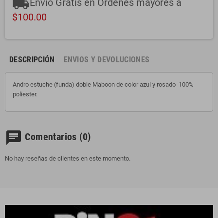
local_shipping
Envío Gratis en Ordenes mayores a
$100.00
DESCRIPCIÓN
ENVIOS Y DEVOLUCIONES
Andro estuche (funda) doble Maboon de color azul y rosado 100%
poliester.
chat
Comentarios
(0)
No hay reseñas de clientes en este momento.