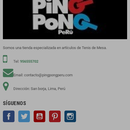
Somos una tienda especializada en artículos de Tenis de Mesa.
Tel:
956555702
Email: contacto@pingpongperu.com
Dirección: San borja, Lima, Perú
SÍGUENOS
Facebook
Twitter
YouTube
Pinterest
Instagram