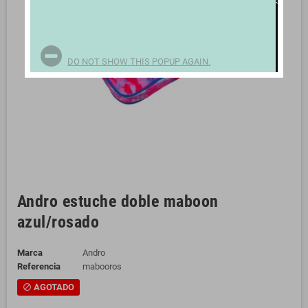
DO NOT SHOW THIS POPUP AGAIN.
Andro estuche doble maboon
azul/rosado
Marca
Andro
Referencia
mabooros
AGOTADO
block