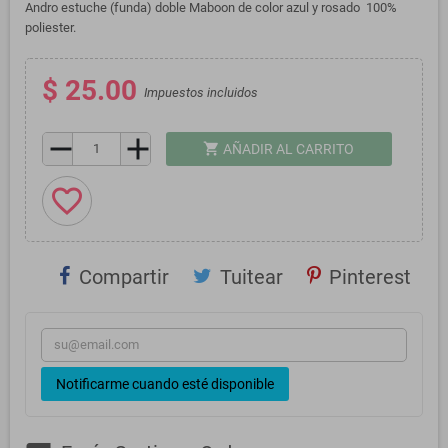
Andro estuche (funda) doble Maboon de color azul y rosado 100%
poliester.
$ 25.00
Impuestos incluidos
remove
add
shopping_cart
AÑADIR AL CARRITO
favorite_border
Compartir
Tuitear
Pinterest
Notificarme cuando esté disponible