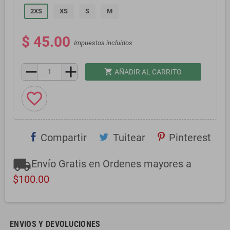
2XS
XS
S
M
$ 45.00
Impuestos incluidos
remove
add
shopping_cart
AÑADIR AL CARRITO
favorite_border
Compartir
Tuitear
Pinterest
local_shipping
Envío Gratis en Ordenes mayores a
$100.00
ENVIOS Y DEVOLUCIONES