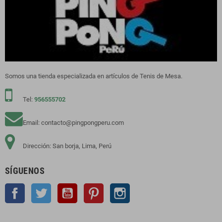
Somos una tienda especializada en artículos de Tenis de Mesa.
Tel:
956555702
Email: contacto@pingpongperu.com
Dirección: San borja, Lima, Perú
SÍGUENOS
Facebook
Twitter
YouTube
Pinterest
Instagram