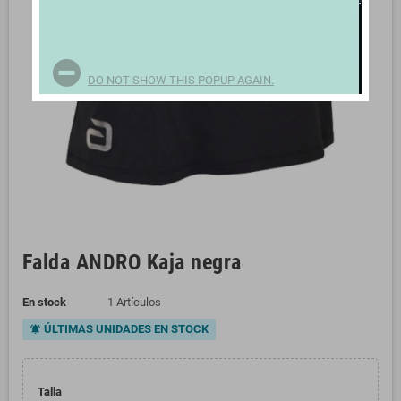
DO NOT SHOW THIS POPUP AGAIN.
Falda ANDRO Kaja negra
En stock
1 Artículos
ÚLTIMAS UNIDADES EN STOCK
notifications_active
Talla