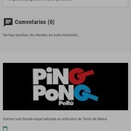
chat
Comentarios
(0)
No hay reseñas de clientes en este momento.
Somos una tienda especializada en artículos de Tenis de Mesa.