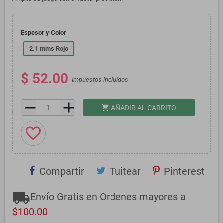
Espesor y Color
2.1 mms Rojo
$ 52.00
Impuestos incluidos
remove
add
shopping_cart
AÑADIR AL CARRITO
favorite_border
Compartir
Tuitear
Pinterest
local_shipping
Envío Gratis en Ordenes mayores a
$100.00