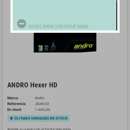
DO NOT SHOW THIS POPUP AGAIN.
ANDRO Hexer HD
Marca
Andro
Referencia
JEAN-03
En stock
1 Artículo
ÚLTIMAS UNIDADES EN STOCK
notifications_active
Amplíe su juego con el factor precisión.