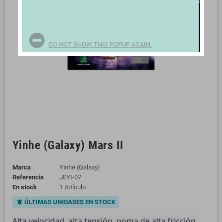
DO NOT SHOW THIS POPUP AGAIN.
Yinhe (Galaxy) Mars II
Marca
Yinhe (Galaxy)
Referencia
JEYI-07
En stock
1 Artículo
ÚLTIMAS UNIDADES EN STOCK
notifications_active
Alta velocidad, alta tensión, goma de alta fricción