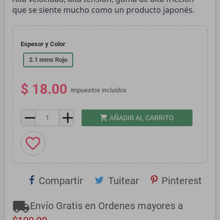
que se siente mucho como un producto japonés.
Espesor y Color
2.1 mms Rojo
$ 18.00
Impuestos incluidos
remove
add
shopping_cart
AÑADIR AL CARRITO
favorite_border
Compartir
Tuitear
Pinterest
local_shipping
Envío Gratis en Ordenes mayores a