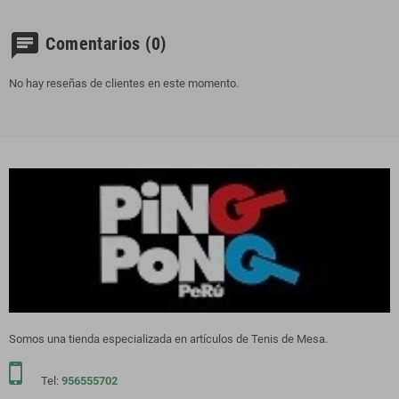
chat
Comentarios
(0)
No hay reseñas de clientes en este momento.
Somos una tienda especializada en artículos de Tenis de Mesa.
Tel:
956555702