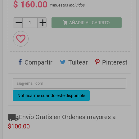
$ 160.00
Impuestos incluidos
remove
add
shopping_cart
AÑADIR AL CARRITO
favorite_border
Compartir
Tuitear
Pinterest
Notificarme cuando esté disponible
local_shipping
Envío Gratis en Ordenes mayores a
$100.00