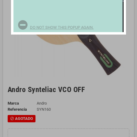
DO NOT SHOW THIS POPUP AGAIN.
Andro Synteliac VCO OFF
Marca
Andro
Referencia
SYN160
AGOTADO
block