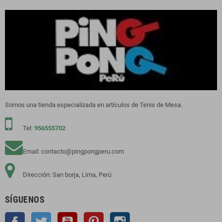
Somos una tienda especializada en artículos de Tenis de Mesa.
Tel:
956555702
Email: contacto@pingpongperu.com
Dirección: San borja, Lima, Perú
SÍGUENOS
Facebook
Twitter
YouTube
Pinterest
Instagram