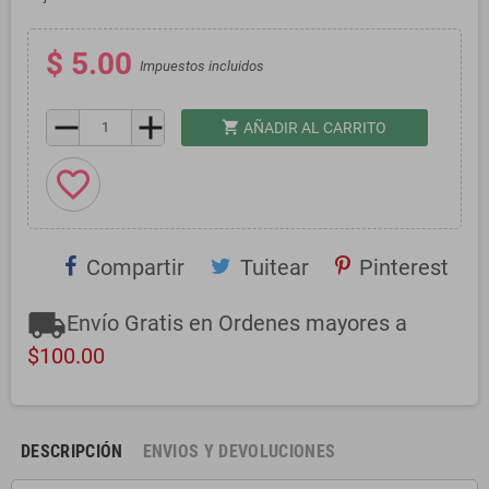
$ 5.00
Impuestos incluidos
remove
add
shopping_cart
AÑADIR AL CARRITO
favorite_border
Compartir
Tuitear
Pinterest
local_shipping
Envío Gratis en Ordenes mayores a
$100.00
DESCRIPCIÓN
ENVIOS Y DEVOLUCIONES