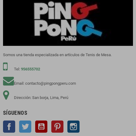
Somos una tienda especializada en artículos de Tenis de Mesa.
Tel:
956555702
Email: contacto@pingpongperu.com
Dirección: San borja, Lima, Perú
SÍGUENOS
Facebook
Twitter
YouTube
Pinterest
Instagram