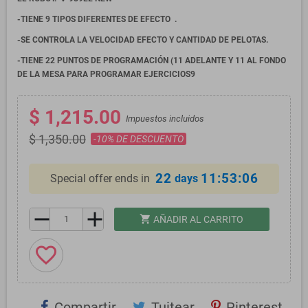
-TIENE 9 TIPOS DIFERENTES DE EFECTO .
-SE CONTROLA LA VELOCIDAD EFECTO Y CANTIDAD DE PELOTAS.
-TIENE 22 PUNTOS DE PROGRAMACIÓN (11 ADELANTE Y 11 AL FONDO
DE LA MESA PARA PROGRAMAR EJERCICIOS
9
$ 1,215.00
Impuestos incluidos
$ 1,350.00
-10% DE DESCUENTO
22
11:53:06
Special offer ends in
days
remove
add
shopping_cart
AÑADIR AL CARRITO
favorite_border
Compartir
Tuitear
Pinterest