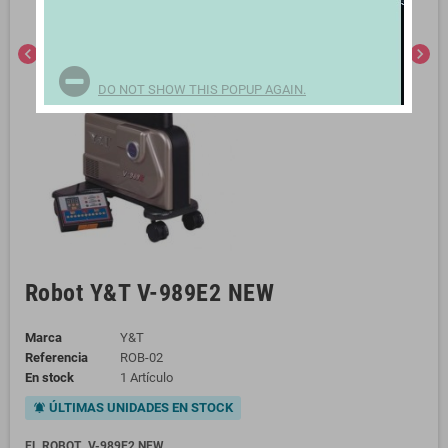
chevron_left
chevron_right
DO NOT SHOW THIS POPUP AGAIN.
Robot Y&T V-989E2 NEW
Marca
Y&T
Referencia
ROB-02
En stock
1 Artículo
ÚLTIMAS UNIDADES EN STOCK
notifications_active
EL ROBOT. V-989E2 NEW