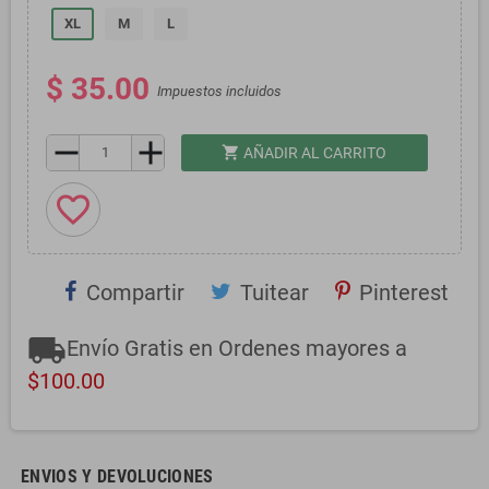
XL
M
L
$ 35.00
Impuestos incluidos
remove
add
shopping_cart
AÑADIR AL CARRITO
favorite_border
Compartir
Tuitear
Pinterest
local_shipping
Envío Gratis en Ordenes mayores a
$100.00
ENVIOS Y DEVOLUCIONES