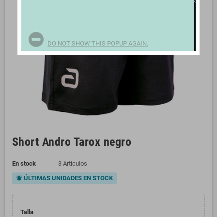
DO NOT SHOW THIS POPUP AGAIN.
Short Andro Tarox negro
En stock
3 Artículos
ÚLTIMAS UNIDADES EN STOCK
notifications_active
Talla