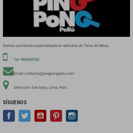
Somos una tienda especializada en artículos de Tenis de Mesa.
Tel:
956555702
Email: contacto@pingpongperu.com
Dirección: San borja, Lima, Perú
SÍGUENOS
Facebook
Twitter
YouTube
Pinterest
Instagram