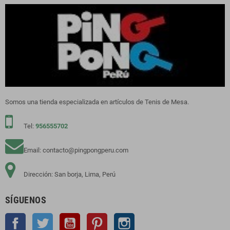
Somos una tienda especializada en artículos de Tenis de Mesa.
Tel:
956555702
Email: contacto@pingpongperu.com
Dirección: San borja, Lima, Perú
SÍGUENOS
Facebook
Twitter
YouTube
Pinterest
Instagram