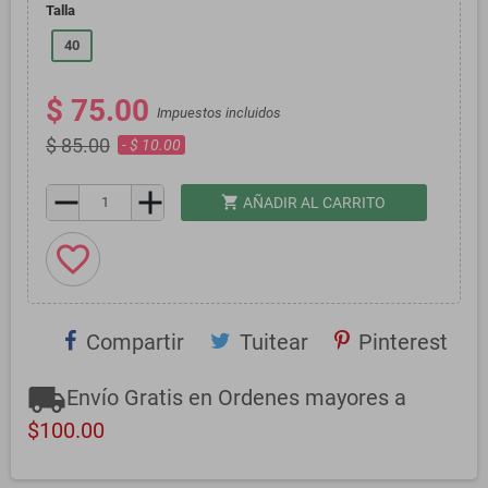
Talla
40
$ 75.00
Impuestos incluidos
$ 85.00
- $ 10.00
remove
add
shopping_cart
AÑADIR AL CARRITO
favorite_border
Compartir
Tuitear
Pinterest
local_shipping
Envío Gratis en Ordenes mayores a
$100.00