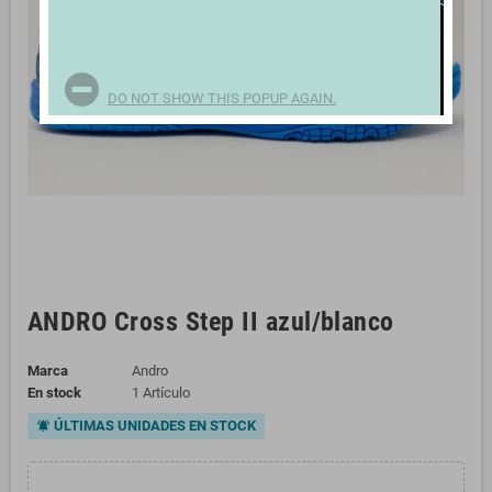
DO NOT SHOW THIS POPUP AGAIN.
ANDRO Cross Step II azul/blanco
Marca
Andro
En stock
1 Artículo
ÚLTIMAS UNIDADES EN STOCK
notifications_active