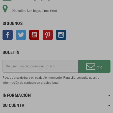
Dirección: San borja, Lima, Perú
SÍGUENOS
Facebook
Twitter
YouTube
Pinterest
Instagram
BOLETÍN
OK
Puede darse de baja en cualquier momento. Para ello, consulte nuestra
información de contacto en el aviso legal.
INFORMACIÓN
SU CUENTA