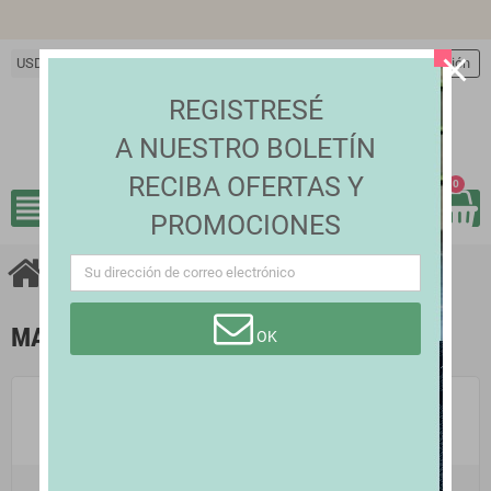
close
USD $
person
Iniciar sesión
REGISTRESÉ
A NUESTRO BOLETÍN
RECIBA OFERTAS Y
0
view_headline
search
PROMOCIONES
chevron_right
Marcas
MARCAS
OK
Andro