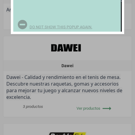
Andro - Tu marca definitiva de tenis de mesa
trending_flat
66 productos
Ver productos
DO NOT SHOW THIS POPUP AGAIN.
Dawei
Dawei - Calidad y rendimiento en el tenis de mesa.
Descubre nuestras raquetas, gomas y accesorios
para mejorar tu juego y alcanzar nuevos niveles de
excelencia.
trending_flat
3 productos
Ver productos