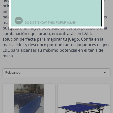
necesidades de jugadores de todos los niveles, desde
principiantes hasta profesionales. Ofrecemos una
amplia gama de raquetas de tenis de mesa, mesas,
pelotas y accesorios, todos fabricados con los mejores
materiales y tecnología de vanguardia. Ya sea que
DO NOT SHOW THIS POPUP AGAIN.
busques una mayor potencia, un control preciso o una
combinación equilibrada, encontrarás en L&L la
solución perfecta para mejorar tu juego. Confía en la
marca líder y descubre por qué tantos jugadores eligen
L&L para alcanzar su máximo potencial en el tenis de
mesa.
Relevance